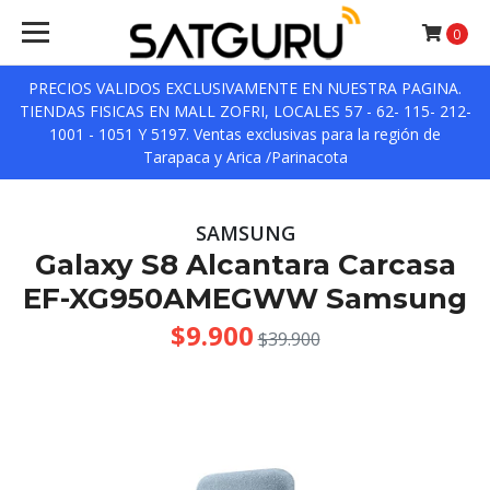
0
PRECIOS VALIDOS EXCLUSIVAMENTE EN NUESTRA PAGINA.
TIENDAS FISICAS EN MALL ZOFRI, LOCALES 57 - 62- 115- 212-
1001 - 1051 Y 5197. Ventas exclusivas para la región de
Tarapaca y Arica /Parinacota
SAMSUNG
Galaxy S8 Alcantara Carcasa
EF-XG950AMEGWW Samsung
$9.900
$39.900