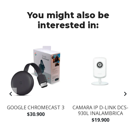
You might also be
interested in:
B
GOOGLE CHROMECAST 3
CAMARA IP D-LINK DCS-
930L INALAMBRICA
$30.900
$19.900