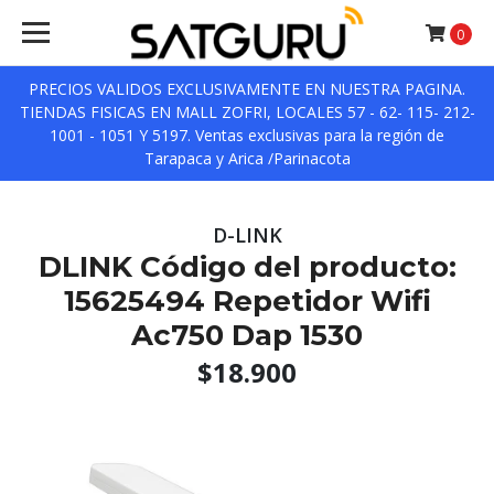
0
PRECIOS VALIDOS EXCLUSIVAMENTE EN NUESTRA PAGINA.
TIENDAS FISICAS EN MALL ZOFRI, LOCALES 57 - 62- 115- 212-
1001 - 1051 Y 5197. Ventas exclusivas para la región de
Tarapaca y Arica /Parinacota
D-LINK
DLINK Código del producto:
15625494 Repetidor Wifi
Ac750 Dap 1530
$18.900