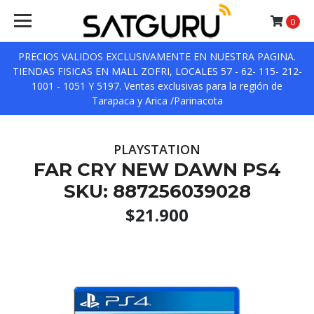
0
PRECIOS VALIDOS EXCLUSIVAMENTE EN NUESTRA PAGINA.
TIENDAS FISICAS EN MALL ZOFRI, LOCALES 57 - 62- 115- 212-
1001 - 1051 Y 5197. Ventas exclusivas para la región de
Tarapaca y Arica /Parinacota
PLAYSTATION
FAR CRY NEW DAWN PS4
SKU: 887256039028
$21.900