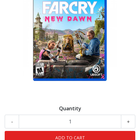
Quantity
-
+