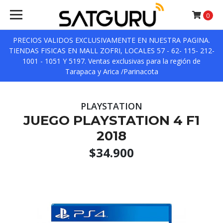
0
PRECIOS VALIDOS EXCLUSIVAMENTE EN NUESTRA PAGINA.
TIENDAS FISICAS EN MALL ZOFRI, LOCALES 57 - 62- 115- 212-
1001 - 1051 Y 5197. Ventas exclusivas para la región de
Tarapaca y Arica /Parinacota
PLAYSTATION
JUEGO PLAYSTATION 4 F1
2018
$34.900