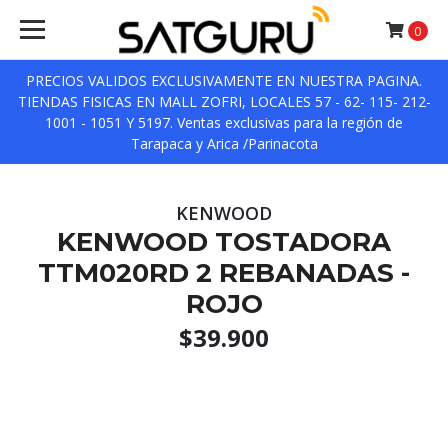
0
PRECIOS VALIDOS EXCLUSIVAMENTE EN NUESTRA PAGINA.
TIENDAS FISICAS EN MALL ZOFRI, LOCALES 57 - 62- 115- 212-
1001 - 1051 Y 5197. Ventas exclusivas para la región de
Tarapaca y Arica /Parinacota
KENWOOD
KENWOOD TOSTADORA
TTM020RD 2 REBANADAS -
ROJO
$39.900