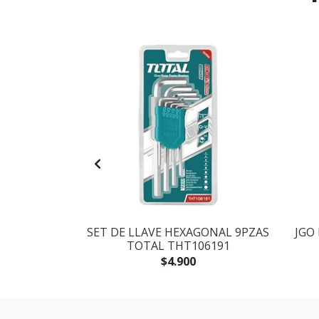
LADORES 14
SET DE LLAVE HEXAGONAL 9PZAS
JGO
250614
TOTAL THT106191
$4.900