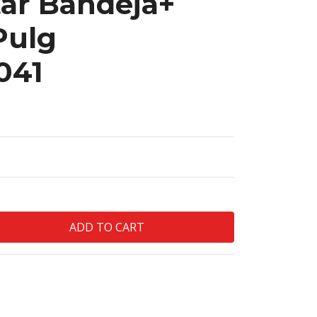
tar Bandeja+
Pulg
041