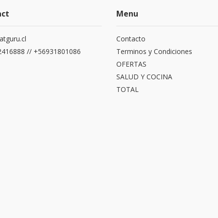
act
Menu
atguru.cl
Contacto
416888 // +56931801086
Terminos y Condiciones
OFERTAS
SALUD Y COCINA
TOTAL