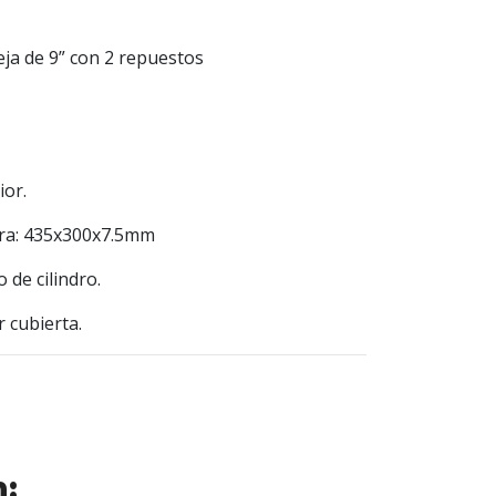
eja de 9” con 2 repuestos
ior.
ura: 435x300x7.5mm
 de cilindro.
r cubierta.
n: