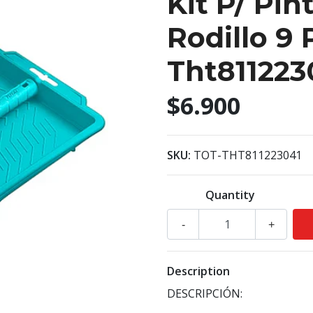
Kit P/ Pin
Rodillo 9 
Tht811223
$6.900
SKU:
TOT-THT811223041
Quantity
-
+
Description
DESCRIPCIÓN: