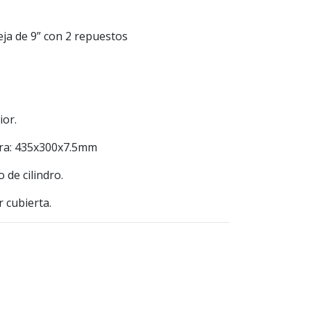
eja de 9” con 2 repuestos
ior.
ura: 435x300x7.5mm
 de cilindro.
r cubierta.