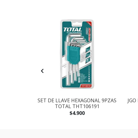
LADORES 14
SET DE LLAVE HEXAGONAL 9PZAS
JGO
250614
TOTAL THT106191
$4.900