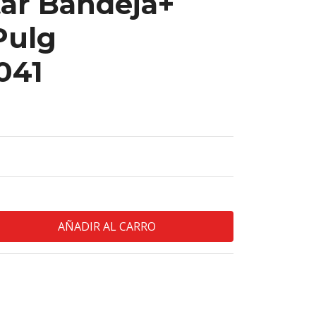
tar Bandeja+
Pulg
041