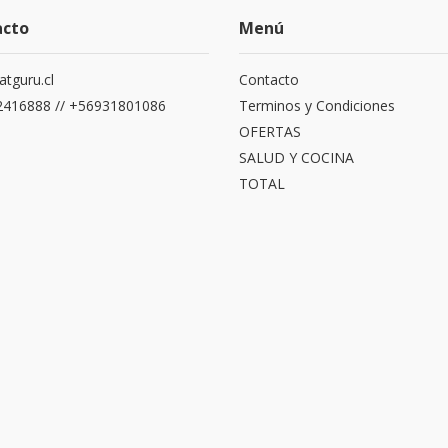
acto
Menú
atguru.cl
Contacto
416888 // +56931801086
Terminos y Condiciones
OFERTAS
SALUD Y COCINA
TOTAL