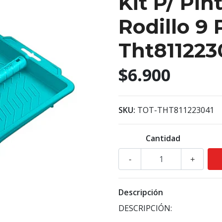
Kit P/ Pin
Rodillo 9 
Tht811223
$6.900
SKU:
TOT-THT811223041
Cantidad
-
+
Descripción
DESCRIPCIÓN: