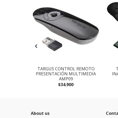
B93602DI-70
TARGUS CONTROL REMOTO
A BP CASHEW
PRESENTACIÓN MULTIMEDIA
IN
N
AMP09
$34.900
About us
Cont