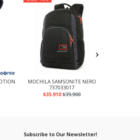
OTION
MOCHILA SAMSONITE NERO
MOCHILA TA
737033017
15.6 PULG
$35.910
$39.900
$23
Subscribe to Our Newsletter!