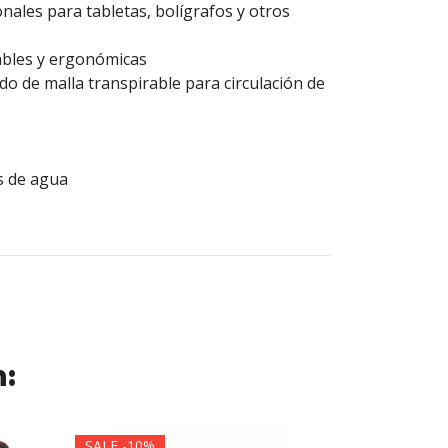
ionales para tabletas, bolígrafos y otros
ables y ergonómicas
do de malla transpirable para circulación de
as de agua
n:
SALE -10%
SALE -20%