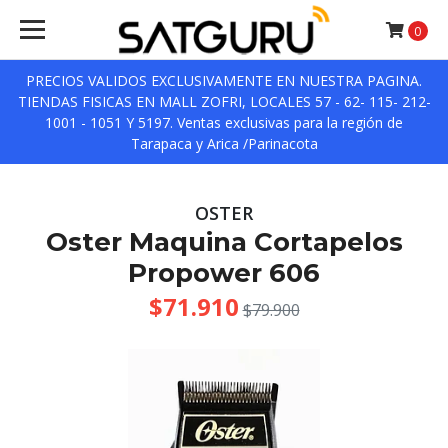
0
PRECIOS VALIDOS EXCLUSIVAMENTE EN NUESTRA PAGINA.
TIENDAS FISICAS EN MALL ZOFRI, LOCALES 57 - 62- 115- 212-
1001 - 1051 Y 5197. Ventas exclusivas para la región de
Tarapaca y Arica /Parinacota
OSTER
Oster Maquina Cortapelos
Propower 606
$71.910
$79.900