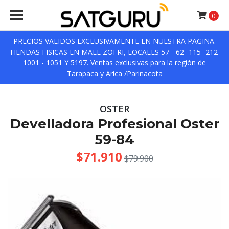
0
PRECIOS VALIDOS EXCLUSIVAMENTE EN NUESTRA PAGINA.
TIENDAS FISICAS EN MALL ZOFRI, LOCALES 57 - 62- 115- 212-
1001 - 1051 Y 5197. Ventas exclusivas para la región de
Tarapaca y Arica /Parinacota
OSTER
Develladora Profesional Oster
59-84
$71.910
$79.900