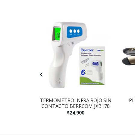
TAR PELO
TERMOMETRO INFRA ROJO SIN
PL
OFESIONAL
CONTACTO BERRCOM JXB178
9.900
$24.900