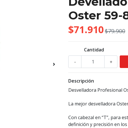
Devellado
Oster 59-
$71.910
$79.900
Cantidad
-
+
Descripción
Desvelladora Profesional O
La mejor desvelladora Oste
Con cabezal en “T”, para es
definición y precisión en los