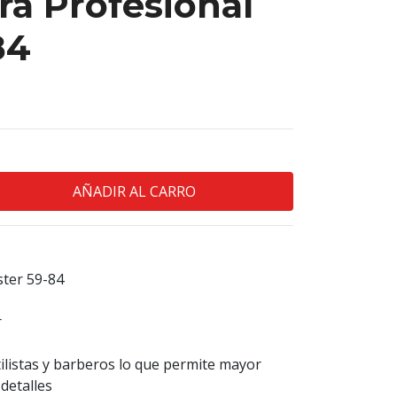
ra Profesional
84
ster 59-84
r
tilistas y barberos lo que permite mayor
 detalles