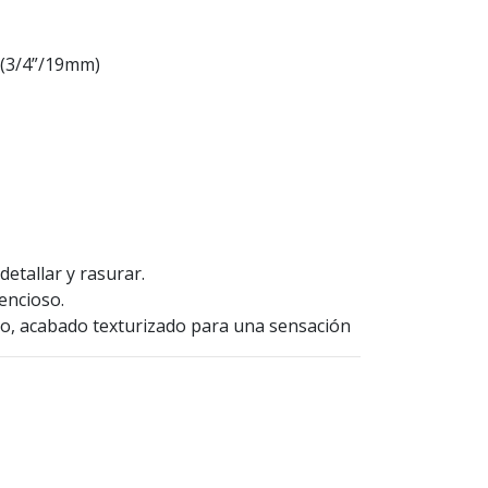
 (3/4”/19mm)
 detallar y rasurar.
encioso.
to, acabado texturizado para una sensación