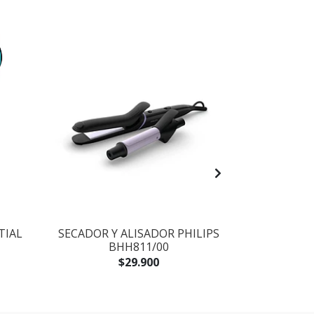
TIAL
SECADOR Y ALISADOR PHILIPS
ALIS
BHH811/00
STRAIG
B
$29.900