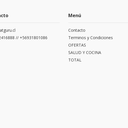
acto
Menú
atguru.cl
Contacto
416888 // +56931801086
Terminos y Condiciones
OFERTAS
SALUD Y COCINA
TOTAL