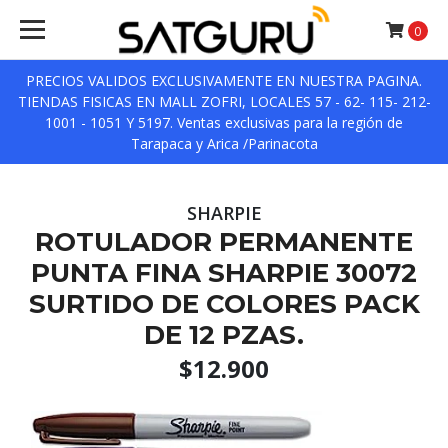
0
PRECIOS VALIDOS EXCLUSIVAMENTE EN NUESTRA PAGINA.
TIENDAS FISICAS EN MALL ZOFRI, LOCALES 57 - 62- 115- 212-
1001 - 1051 Y 5197. Ventas exclusivas para la región de
Tarapaca y Arica /Parinacota
SHARPIE
ROTULADOR PERMANENTE
PUNTA FINA SHARPIE 30072
SURTIDO DE COLORES PACK
DE 12 PZAS.
$12.900