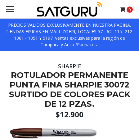
0
PRECIOS VALIDOS EXCLUSIVAMENTE EN NUESTRA PAGINA.
TIENDAS FISICAS EN MALL ZOFRI, LOCALES 57 - 62- 115- 212-
1001 - 1051 Y 5197. Ventas exclusivas para la región de
Tarapaca y Arica /Parinacota
SHARPIE
ROTULADOR PERMANENTE
PUNTA FINA SHARPIE 30072
SURTIDO DE COLORES PACK
DE 12 PZAS.
$12.900