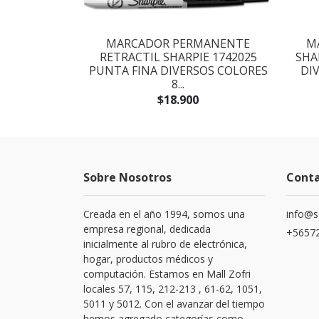
MANENTE
MARCADOR PERMANENTE
M
 METALICO
RETRACTIL SHARPIE 1742025
SHA
PACK 6...
PUNTA FINA DIVERSOS COLORES
DIV
8...
$18.900
Sobre Nosotros
Cont
Creada en el año 1994, somos una
info@s
empresa regional, dedicada
+56572
inicialmente al rubro de electrónica,
hogar, productos médicos y
computación. Estamos en Mall Zofri
locales 57, 115, 212-213 , 61-62, 1051,
5011 y 5012. Con el avanzar del tiempo
hemos agregado categorías como