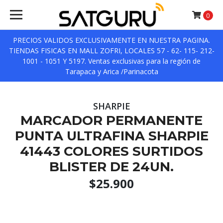
0
PRECIOS VALIDOS EXCLUSIVAMENTE EN NUESTRA PAGINA.
TIENDAS FISICAS EN MALL ZOFRI, LOCALES 57 - 62- 115- 212-
1001 - 1051 Y 5197. Ventas exclusivas para la región de
Tarapaca y Arica /Parinacota
SHARPIE
MARCADOR PERMANENTE
PUNTA ULTRAFINA SHARPIE
41443 COLORES SURTIDOS
BLISTER DE 24UN.
$25.900