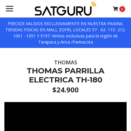
0
PRECIOS VALIDOS EXCLUSIVAMENTE EN NUESTRA PAGINA.
TIENDAS FISICAS EN MALL ZOFRI, LOCALES 57 - 62- 115- 212-
1001 - 1051 Y 5197. Ventas exclusivas para la región de
Tarapaca y Arica /Parinacota
THOMAS
THOMAS PARRILLA
ELECTRICA TH-180
$24.900