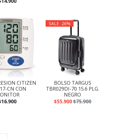
$14.900
SALE -26%
ESION CITIZEN
BOLSO TARGUS
17-CN CON
TBR029DI-70 15.6 PLG.
ONITOR
NEGRO
$16.900
$55.900
$75.900