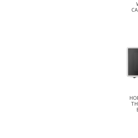
CA
HO
TH