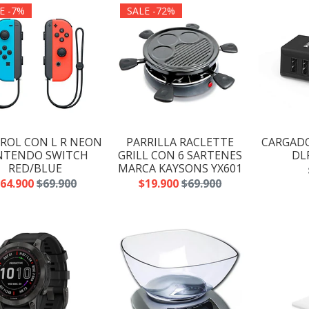
E -7%
SALE -72%
ROL CON L R NEON
PARRILLA RACLETTE
CARGADO
NTENDO SWITCH
GRILL CON 6 SARTENES
DLP
RED/BLUE
MARCA KAYSONS YX601
64.900
$69.900
$19.900
$69.900