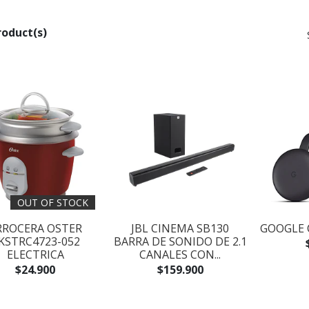
roduct(s)
OUT OF STOCK
RROCERA OSTER
JBL CINEMA SB130
GOOGLE 
KSTRC4723-052
BARRA DE SONIDO DE 2.1
ELECTRICA
CANALES CON...
$24.900
$159.900