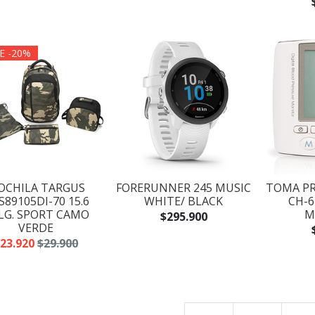
E -20%
OCHILA TARGUS
FORERUNNER 245 MUSIC
TOMA PR
S89105DI-70 15.6
WHITE/ BLACK
CH-6
LG. SPORT CAMO
M
$295.900
VERDE
23.920
$29.900