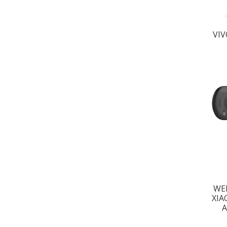
VI
WE
XIA
A