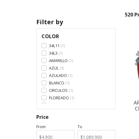
520 P
Filter by
COLOR
34L11
1
34L3
1
AMARILLO
1
AZUL
3
AZULADO
1
BLANCO
7
CIRCULOS
1
FLOREADO
1
A
MARMOLADO
1
C
MARRON
1
Price
NEGRO
5
From
To
ROCAS1
1
ROCAS2
1