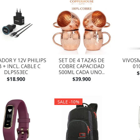
DOR Y 12V PHILIPS
SET DE 4 TAZAS DE
VIVOS
 + INCL. CABLE C
COBRE CAPACIDAD
01
DLP553EC
500ML CADA UNO...
$
$18.900
$39.900
SALE -10%