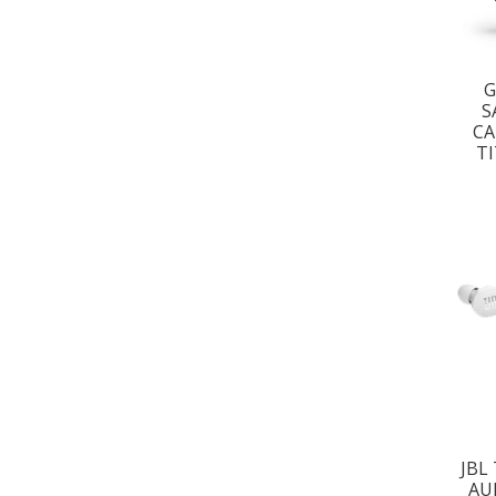
G
S
CA
TI
JBL
AU