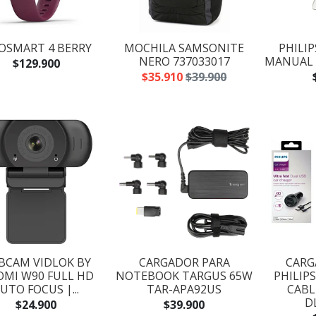
VOSMART 4 BERRY
MOCHILA SAMSONITE
PHILI
NERO 737033017
MANUAL 
$129.900
$35.910
$39.900
BCAM VIDLOK BY
CARGADOR PARA
CARG
OMI W90 FULL HD
NOTEBOOK TARGUS 65W
PHILIP
UTO FOCUS |...
TAR-APA92US
CABL
D
$24.900
$39.900