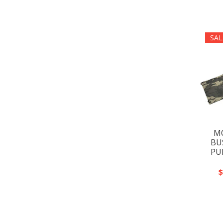
SAL
M
BU
PU
$