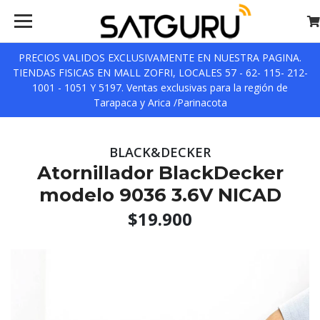
PRECIOS VALIDOS EXCLUSIVAMENTE EN NUESTRA PAGINA.
TIENDAS FISICAS EN MALL ZOFRI, LOCALES 57 - 62- 115- 212-
1001 - 1051 Y 5197. Ventas exclusivas para la región de
Tarapaca y Arica /Parinacota
BLACK&DECKER
Atornillador BlackDecker
modelo 9036 3.6V NICAD
$19.900