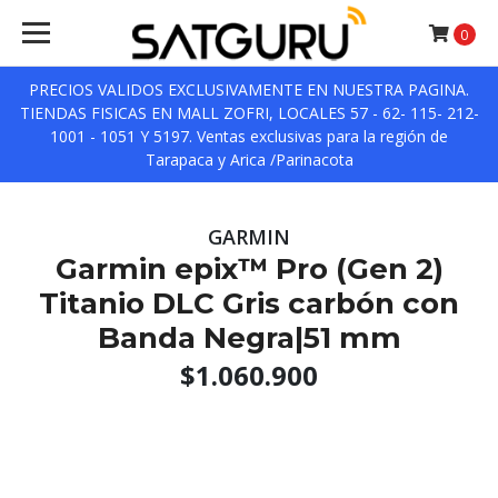
0
PRECIOS VALIDOS EXCLUSIVAMENTE EN NUESTRA PAGINA.
TIENDAS FISICAS EN MALL ZOFRI, LOCALES 57 - 62- 115- 212-
1001 - 1051 Y 5197. Ventas exclusivas para la región de
Tarapaca y Arica /Parinacota
GARMIN
Garmin epix™ Pro (Gen 2)
Titanio DLC Gris carbón con
Banda Negra|51 mm
$1.060.900