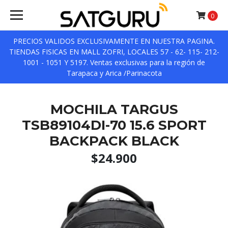
0
PRECIOS VALIDOS EXCLUSIVAMENTE EN NUESTRA PAGINA.
TIENDAS FISICAS EN MALL ZOFRI, LOCALES 57 - 62- 115- 212-
1001 - 1051 Y 5197. Ventas exclusivas para la región de
Tarapaca y Arica /Parinacota
MOCHILA TARGUS
TSB89104DI-70 15.6 SPORT
BACKPACK BLACK
$24.900