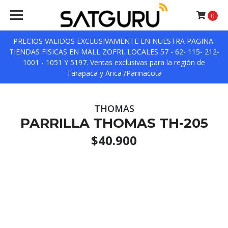
0
PRECIOS VALIDOS EXCLUSIVAMENTE EN NUESTRA PAGINA.
TIENDAS FISICAS EN MALL ZOFRI, LOCALES 57 - 62- 115- 212-
1001 - 1051 Y 5197. Ventas exclusivas para la región de
Tarapaca y Arica /Parinacota
THOMAS
PARRILLA THOMAS TH-205
$40.900