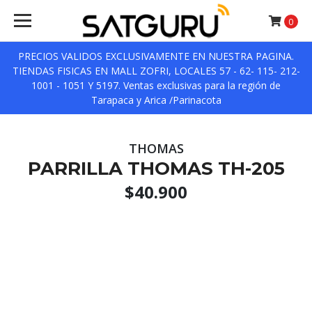
0
PRECIOS VALIDOS EXCLUSIVAMENTE EN NUESTRA PAGINA.
TIENDAS FISICAS EN MALL ZOFRI, LOCALES 57 - 62- 115- 212-
1001 - 1051 Y 5197. Ventas exclusivas para la región de
Tarapaca y Arica /Parinacota
THOMAS
PARRILLA THOMAS TH-205
$40.900