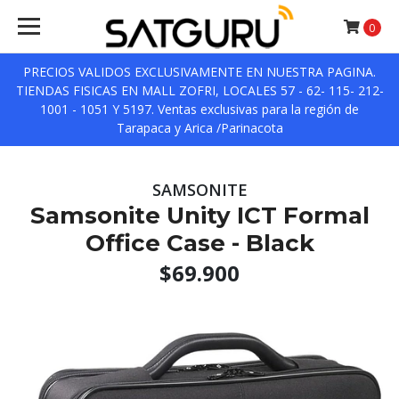
0
PRECIOS VALIDOS EXCLUSIVAMENTE EN NUESTRA PAGINA.
TIENDAS FISICAS EN MALL ZOFRI, LOCALES 57 - 62- 115- 212-
1001 - 1051 Y 5197. Ventas exclusivas para la región de
Tarapaca y Arica /Parinacota
SAMSONITE
Samsonite Unity ICT Formal
Office Case - Black
$69.900