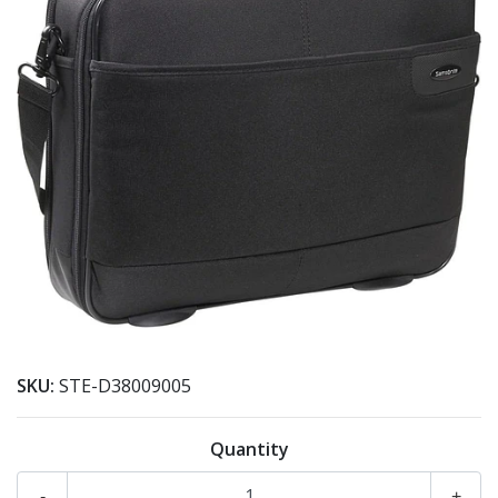
SKU:
STE-D38009005
Quantity
-
+