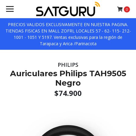
0
PRECIOS VALIDOS EXCLUSIVAMENTE EN NUESTRA PAGINA.
TIENDAS FISICAS EN MALL ZOFRI, LOCALES 57 - 62- 115- 212-
1001 - 1051 Y 5197. Ventas exclusivas para la región de
Tarapaca y Arica /Parinacota
PHILIPS
Auriculares Philips TAH9505
Negro
$74.900