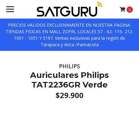
0
PRECIOS VALIDOS EXCLUSIVAMENTE EN NUESTRA PAGINA.
TIENDAS FISICAS EN MALL ZOFRI, LOCALES 57 - 62- 115- 212-
1001 - 1051 Y 5197. Ventas exclusivas para la región de
Tarapaca y Arica /Parinacota
PHILIPS
Auriculares Philips
TAT2236GR Verde
$29.900