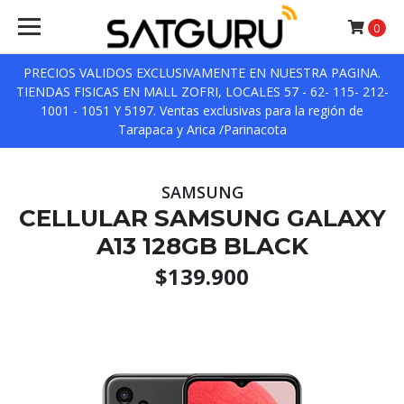
0
PRECIOS VALIDOS EXCLUSIVAMENTE EN NUESTRA PAGINA.
TIENDAS FISICAS EN MALL ZOFRI, LOCALES 57 - 62- 115- 212-
1001 - 1051 Y 5197. Ventas exclusivas para la región de
Tarapaca y Arica /Parinacota
SAMSUNG
CELLULAR SAMSUNG GALAXY
A13 128GB BLACK
$139.900