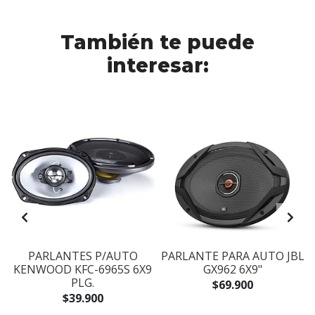
También te puede
interesar:
PARLANTES P/AUTO
PARLANTE PARA AUTO JBL
.
KENWOOD KFC-6965S 6X9
GX962 6X9"
PLG.
$69.900
$39.900