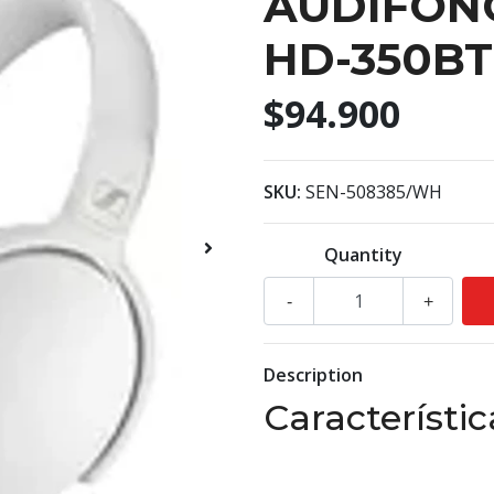
AUDIFON
HD-350BT
$94.900
SKU:
SEN-508385/WH
Quantity
-
+
Description
Característi