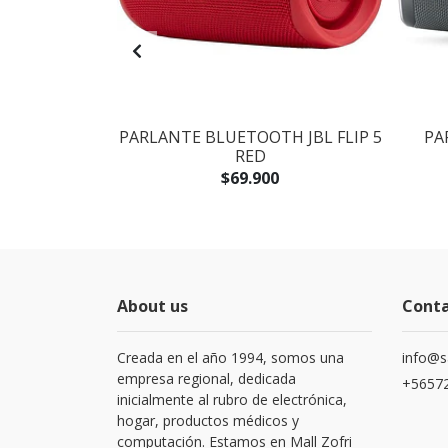
O AKG Y23
PARLANTE BLUETOOTH JBL FLIP 5
PA
CON MIC
RED
.900
$69.900
About us
Cont
Creada en el año 1994, somos una
info@s
empresa regional, dedicada
+56572
inicialmente al rubro de electrónica,
hogar, productos médicos y
computación. Estamos en Mall Zofri