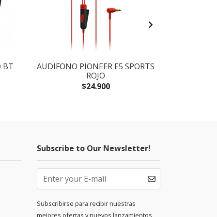
 BT
AUDIFONO PIONEER E5 SPORTS
CONTROLAD
ROJO
WH - P
$24.900
$149
Subscribe to Our Newsletter!
Subscribirse para recibir nuestras
mejores ofertas y nuevos lanzamientos