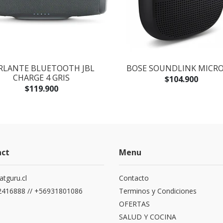
RLANTE BLUETOOTH JBL
BOSE SOUNDLINK MICRO
CHARGE 4 GRIS
$104.900
$119.900
act
Menu
atguru.cl
Contacto
416888 // +56931801086
Terminos y Condiciones
OFERTAS
SALUD Y COCINA