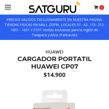
0
PRECIOS VALIDOS EXCLUSIVAMENTE EN NUESTRA PAGINA.
TIENDAS FISICAS EN MALL ZOFRI, LOCALES 57 - 62- 115- 212-
1001 - 1051 Y 5197. Ventas exclusivas para la región de
Tarapaca y Arica /Parinacota
HUAWEI
CARGADOR PORTATIL
HUAWEI CP07
$14.900