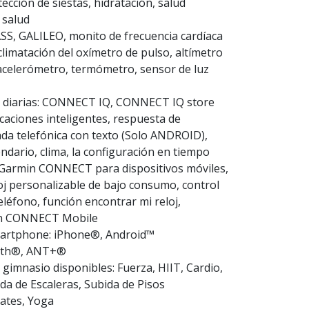
ección de siestas, hidratación, salud
 salud
S, GALILEO, monito de frecuencia cardíaca
limatación del oxímetro de pulso, altímetro
 acelerómetro, termómetro, sensor de luz
s diarias: CONNECT IQ, CONNECT IQ store
ficaciones inteligentes, respuesta de
ada telefónica con texto (Solo ANDROID),
ndario, clima, la configuración en tiempo
n Garmin CONNECT para dispositivos móviles,
oj personalizable de bajo consumo, control
eléfono, función encontrar mi reloj,
in CONNECT Mobile
martphone: iPhone®, Android™
ooth®, ANT+®
e gimnasio disponibles: Fuerza, HIIT, Cardio,
ida de Escaleras, Subida de Pisos
lates, Yoga