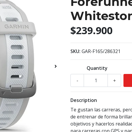
Forerunne
Whitesto
$239.900
SKU:
GAR-F165/286321
Quantity
-
+
Description
Te gustan las carreras, per
de entrenar de forma brilla
objetivos y hacerlos realida
para carreras con GPS y pa