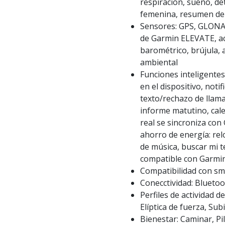
respiración, sueño, det
femenina, resumen de
Sensores: GPS, GLONAS
de Garmin ELEVATE, ac
barométrico, brújula,
ambiental
Funciones inteligente
en el dispositivo, noti
texto/rechazo de llam
informe matutino, cale
real se sincroniza co
ahorro de energía: rel
de música, buscar mi t
compatible con Garm
Compatibilidad con s
Conecctividad: Bluet
Perfiles de actividad d
Elíptica de fuerza, Sub
Bienestar: Caminar, Pi