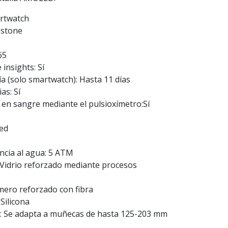
artwatch
estone
65
insights: Sí
a (solo smartwatch): Hasta 11 días
as: Sí
 en sangre mediante el pulsioxímetro:Sí
led
encia al agua: 5 ATM
: Vidrio reforzado mediante procesos
ímero reforzado con fibra
 Silicona
: Se adapta a muñecas de hasta 125-203 mm