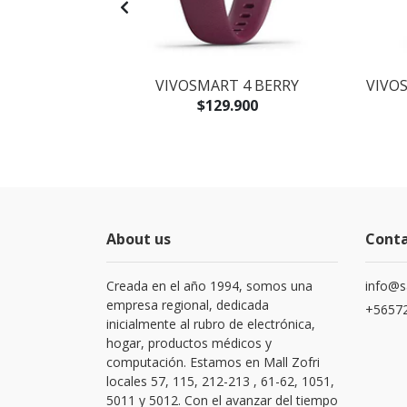
H JBL FLIP 6
VIVOSMART 4 BERRY
VIVOS
 BLACK
$129.900
About us
Cont
Creada en el año 1994, somos una
info@s
empresa regional, dedicada
+56572
inicialmente al rubro de electrónica,
hogar, productos médicos y
computación. Estamos en Mall Zofri
locales 57, 115, 212-213 , 61-62, 1051,
5011 y 5012. Con el avanzar del tiempo