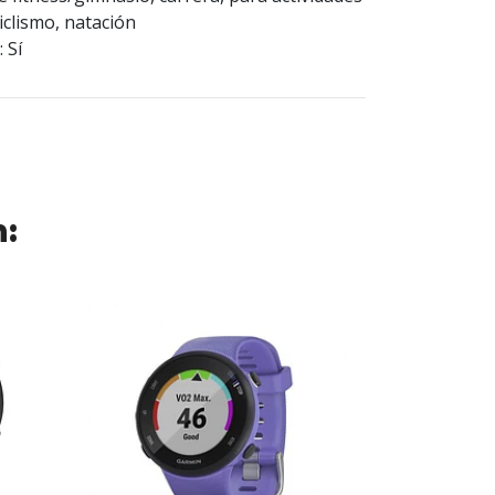
 ciclismo, natación
 Sí
n: