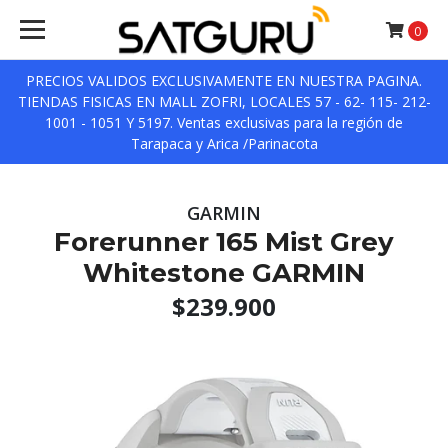
0
PRECIOS VALIDOS EXCLUSIVAMENTE EN NUESTRA PAGINA.
TIENDAS FISICAS EN MALL ZOFRI, LOCALES 57 - 62- 115- 212-
1001 - 1051 Y 5197. Ventas exclusivas para la región de
Tarapaca y Arica /Parinacota
GARMIN
Forerunner 165 Mist Grey
Whitestone GARMIN
$239.900