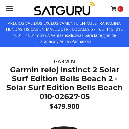
0
PRECIOS VALIDOS EXCLUSIVAMENTE EN NUESTRA PAGINA.
TIENDAS FISICAS EN MALL ZOFRI, LOCALES 57 - 62- 115- 212-
1001 - 1051 Y 5197. Ventas exclusivas para la región de
Tarapaca y Arica /Parinacota
GARMIN
Garmin reloj Instinct 2 Solar
Surf Edition Bells Beach 2 -
Solar Surf Edition Bells Beach
010-02627-05
$479.900