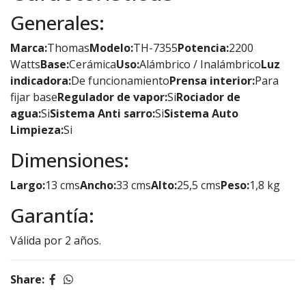
Generales:
Marca:
Thomas
Modelo:
TH-7355
Potencia:
2200
Watts
Base:
Cerámica
Uso:
Alámbrico / Inalámbrico
Luz
indicadora:
De funcionamiento
Prensa interior:
Para
fijar base
Regulador de vapor:
Si
Rociador de
agua:
Si
Sistema Anti sarro:
Si
Sistema Auto
Limpieza:
Si
Dimensiones:
Largo:
13 cms
Ancho:
33 cms
Alto:
25,5 cms
Peso:
1,8 kg
Garantía:
Válida por 2 años.
Share: