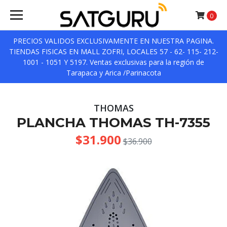
0
PRECIOS VALIDOS EXCLUSIVAMENTE EN NUESTRA PAGINA.
TIENDAS FISICAS EN MALL ZOFRI, LOCALES 57 - 62- 115- 212-
1001 - 1051 Y 5197. Ventas exclusivas para la región de
Tarapaca y Arica /Parinacota
THOMAS
PLANCHA THOMAS TH-7355
$31.900
$36.900