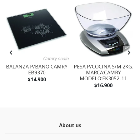
N
BALANZA P/BANO CAMRY
PESA P/COCINA S/M 2KG.
EB9370
MARCA:CAMRY
MODELO:EK3052-11
$14.900
)
$16.900
About us