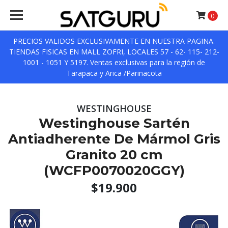
0
PRECIOS VALIDOS EXCLUSIVAMENTE EN NUESTRA PAGINA.
TIENDAS FISICAS EN MALL ZOFRI, LOCALES 57 - 62- 115- 212-
1001 - 1051 Y 5197. Ventas exclusivas para la región de
Tarapaca y Arica /Parinacota
WESTINGHOUSE
Westinghouse Sartén
Antiadherente De Mármol Gris
Granito 20 cm
(WCFP0070020GGY)
$19.900