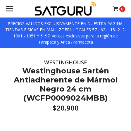
0
PRECIOS VALIDOS EXCLUSIVAMENTE EN NUESTRA PAGINA.
TIENDAS FISICAS EN MALL ZOFRI, LOCALES 57 - 62- 115- 212-
1001 - 1051 Y 5197. Ventas exclusivas para la región de
Tarapaca y Arica /Parinacota
WESTINGHOUSE
Westinghouse Sartén
Antiadherente de Mármol
Negro 24 cm
(WCFP0009024MBB)
$20.900