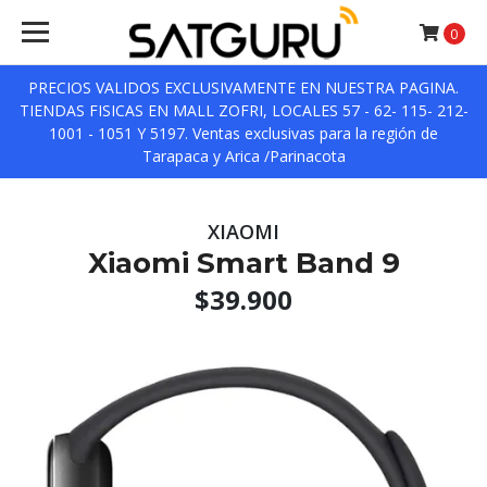
0
PRECIOS VALIDOS EXCLUSIVAMENTE EN NUESTRA PAGINA.
TIENDAS FISICAS EN MALL ZOFRI, LOCALES 57 - 62- 115- 212-
1001 - 1051 Y 5197. Ventas exclusivas para la región de
Tarapaca y Arica /Parinacota
XIAOMI
Xiaomi Smart Band 9
$39.900