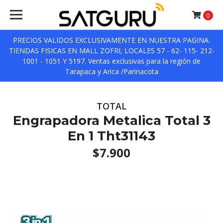
0
PRECIOS VALIDOS EXCLUSIVAMENTE EN NUESTRA PAGINA.
TIENDAS FISICAS EN MALL ZOFRI, LOCALES 57 - 62- 115- 212-
1001 - 1051 Y 5197. Ventas exclusivas para la región de
Tarapaca y Arica /Parinacota
TOTAL
Engrapadora Metalica Total 3
En 1 Tht31143
$7.900