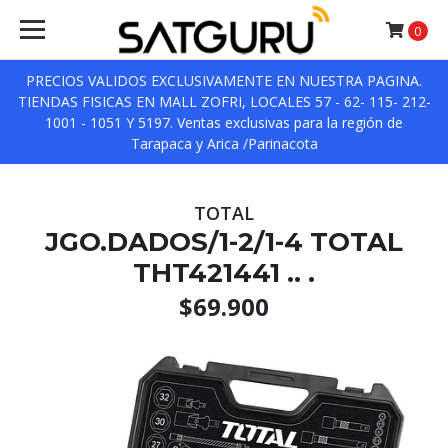
0
PRECIOS VALIDOS EXCLUSIVAMENTE EN NUESTRA PAGINA.
TIENDAS FISICAS EN MALL ZOFRI, LOCALES 57 - 62- 115- 212-
1001 - 1051 Y 5197. Ventas exclusivas para la región de
Tarapaca y Arica /Parinacota
TOTAL
JGO.DADOS/1-2/1-4 TOTAL
THT421441 .. .
$69.900