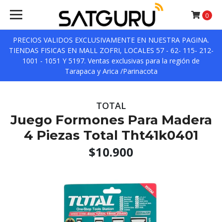
0
PRECIOS VALIDOS EXCLUSIVAMENTE EN NUESTRA PAGINA.
TIENDAS FISICAS EN MALL ZOFRI, LOCALES 57 - 62- 115- 212-
1001 - 1051 Y 5197. Ventas exclusivas para la región de
Tarapaca y Arica /Parinacota
TOTAL
Juego Formones Para Madera
4 Piezas Total Tht41k0401
$10.900