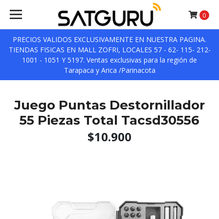
0
PRECIOS VALIDOS EXCLUSIVAMENTE EN NUESTRA PAGINA.
TIENDAS FISICAS EN MALL ZOFRI, LOCALES 57 - 62- 115- 212-
1001 - 1051 Y 5197. Ventas exclusivas para la región de
Tarapaca y Arica /Parinacota
Juego Puntas Destornillador
55 Piezas Total Tacsd30556
$10.900