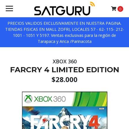
0
PRECIOS VALIDOS EXCLUSIVAMENTE EN NUESTRA PAGINA.
TIENDAS FISICAS EN MALL ZOFRI, LOCALES 57 - 62- 115- 212-
1001 - 1051 Y 5197. Ventas exclusivas para la región de
Tarapaca y Arica /Parinacota
XBOX 360
FARCRY 4 LIMITED EDITION
$28.000