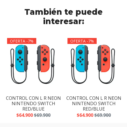
También te puede
interesar:
OFERTA -7%
OFERTA -7%
N
CONTROL CON L R NEON
CONTROL CON L R NEON
NINTENDO SWITCH
NINTENDO SWITCH
RED/BLUE
RED/BLUE
$64.900
$69.900
$64.900
$69.900