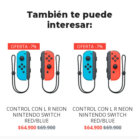
También te puede
interesar:
OFERTA -7%
OFERTA -7%
N
CONTROL CON L R NEON
CONTROL CON L R NEON
NINTENDO SWITCH
NINTENDO SWITCH
RED/BLUE
RED/BLUE
$64.900
$69.900
$64.900
$69.900