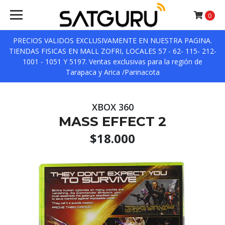
0
PRECIOS VALIDOS EXCLUSIVAMENTE EN NUESTRA PAGINA.
TIENDAS FISICAS EN MALL ZOFRI, LOCALES 57 - 62- 115- 212-
1001 - 1051 Y 5197. Ventas exclusivas para la región de
Tarapaca y Arica /Parinacota
XBOX 360
MASS EFFECT 2
$18.000