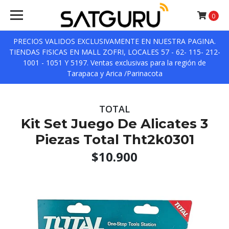
0
PRECIOS VALIDOS EXCLUSIVAMENTE EN NUESTRA PAGINA.
TIENDAS FISICAS EN MALL ZOFRI, LOCALES 57 - 62- 115- 212-
1001 - 1051 Y 5197. Ventas exclusivas para la región de
Tarapaca y Arica /Parinacota
TOTAL
Kit Set Juego De Alicates 3
Piezas Total Tht2k0301
$10.900