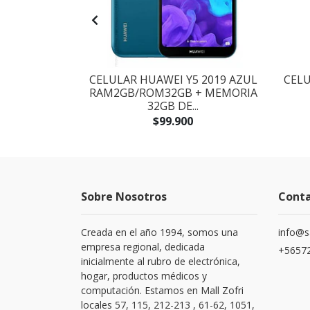
ST3D016 LED
CELULAR HUAWEI Y5 2019 AZUL
CELU
 NEGRA
RAM2GB/ROM32GB + MEMORIA
32GB DE...
$99.900
Sobre Nosotros
Cont
Creada en el año 1994, somos una
info@s
empresa regional, dedicada
+56572
inicialmente al rubro de electrónica,
hogar, productos médicos y
computación. Estamos en Mall Zofri
locales 57, 115, 212-213 , 61-62, 1051,