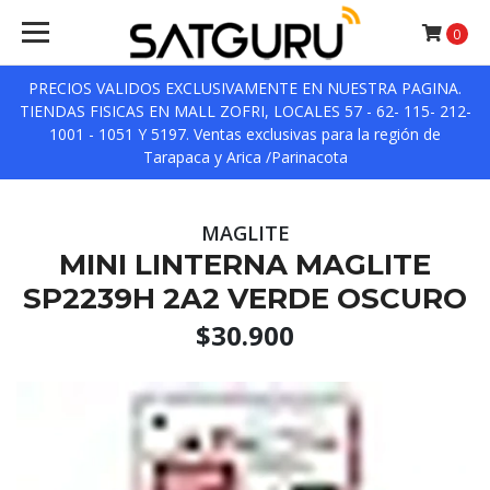
0
PRECIOS VALIDOS EXCLUSIVAMENTE EN NUESTRA PAGINA.
TIENDAS FISICAS EN MALL ZOFRI, LOCALES 57 - 62- 115- 212-
1001 - 1051 Y 5197. Ventas exclusivas para la región de
Tarapaca y Arica /Parinacota
MAGLITE
MINI LINTERNA MAGLITE
SP2239H 2A2 VERDE OSCURO
$30.900