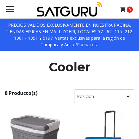
0
PRECIOS VALIDOS EXCLUSIVAMENTE EN NUESTRA PAGINA.
TIENDAS FISICAS EN MALL ZOFRI, LOCALES 57 - 62- 115- 212-
1001 - 1051 Y 5197. Ventas exclusivas para la región de
Tarapaca y Arica /Parinacota
Cooler
8 Producto(s)