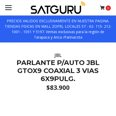
0
PRECIOS VALIDOS EXCLUSIVAMENTE EN NUESTRA PAGINA.
TIENDAS FISICAS EN MALL ZOFRI, LOCALES 57 - 62- 115- 212-
1001 - 1051 Y 5197. Ventas exclusivas para la región de
Tarapaca y Arica /Parinacota
JBL
PARLANTE P/AUTO JBL
GTOX9 COAXIAL 3 VIAS
6X9PULG.
$83.900