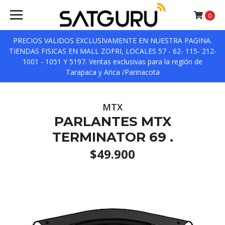
0
PRECIOS VALIDOS EXCLUSIVAMENTE EN NUESTRA PAGINA.
TIENDAS FISICAS EN MALL ZOFRI, LOCALES 57 - 62- 115- 212-
1001 - 1051 Y 5197. Ventas exclusivas para la región de
Tarapaca y Arica /Parinacota
MTX
PARLANTES MTX
TERMINATOR 69 .
$49.900