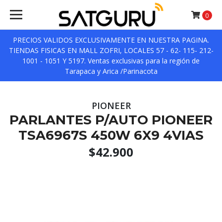
0
PRECIOS VALIDOS EXCLUSIVAMENTE EN NUESTRA PAGINA.
TIENDAS FISICAS EN MALL ZOFRI, LOCALES 57 - 62- 115- 212-
1001 - 1051 Y 5197. Ventas exclusivas para la región de
Tarapaca y Arica /Parinacota
PIONEER
PARLANTES P/AUTO PIONEER
TSA6967S 450W 6X9 4VIAS
$42.900