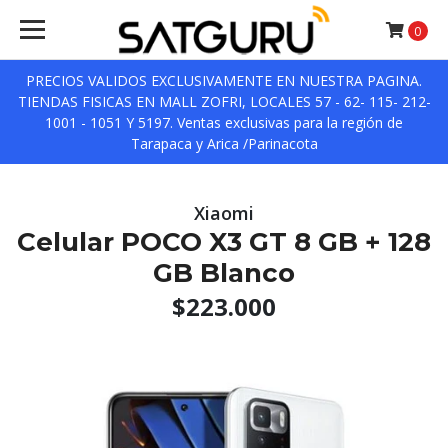
0
PRECIOS VALIDOS EXCLUSIVAMENTE EN NUESTRA PAGINA.
TIENDAS FISICAS EN MALL ZOFRI, LOCALES 57 - 62- 115- 212-
1001 - 1051 Y 5197. Ventas exclusivas para la región de
Tarapaca y Arica /Parinacota
Xiaomi
Celular POCO X3 GT 8 GB + 128
GB Blanco
$223.000